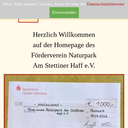
Direkt zum Seiteninhalt
Förderverein Naturpark  Am 
Diese Seite benutzt Cookies, lesen Sie bitte die
Datenschutzhinweise
.
Menü überspringen
Stettiner Haff e.V.
Einverstanden
Herzlich Willkommen
auf der Homepage des
Förderverein Naturpark
Am Stettiner Haff e.V.